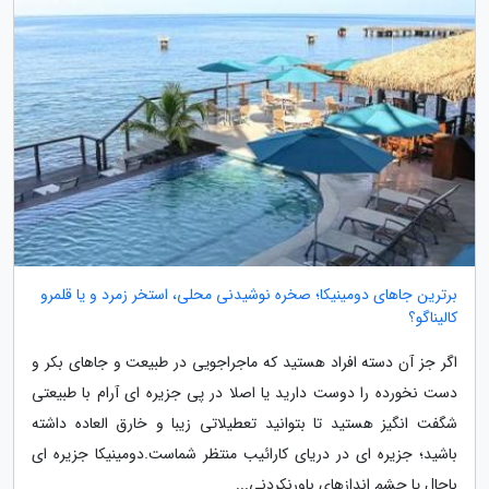
برترین جاهای دومینیکا؛ صخره نوشیدنی محلی، استخر زمرد و یا قلمرو
کالیناگو؟
اگر جز آن دسته افراد هستید که ماجراجویی در طبیعت و جاهای بکر و
دست نخورده را دوست دارید یا اصلا در پی جزیره ای آرام با طبیعتی
شگفت انگیز هستید تا بتوانید تعطیلاتی زیبا و خارق العاده داشته
باشید؛ جزیره ای در دریای کارائیب منتظر شماست.دومینیکا جزیره ای
باحال یا چشم اندازهای باورنکردنی...