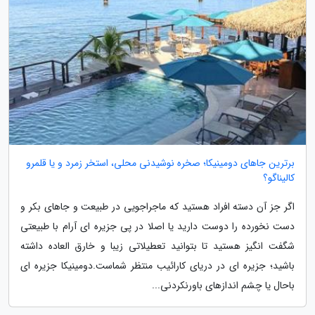
برترین جاهای دومینیکا؛ صخره نوشیدنی محلی، استخر زمرد و یا قلمرو
کالیناگو؟
اگر جز آن دسته افراد هستید که ماجراجویی در طبیعت و جاهای بکر و
دست نخورده را دوست دارید یا اصلا در پی جزیره ای آرام با طبیعتی
شگفت انگیز هستید تا بتوانید تعطیلاتی زیبا و خارق العاده داشته
باشید؛ جزیره ای در دریای کارائیب منتظر شماست.دومینیکا جزیره ای
باحال یا چشم اندازهای باورنکردنی...