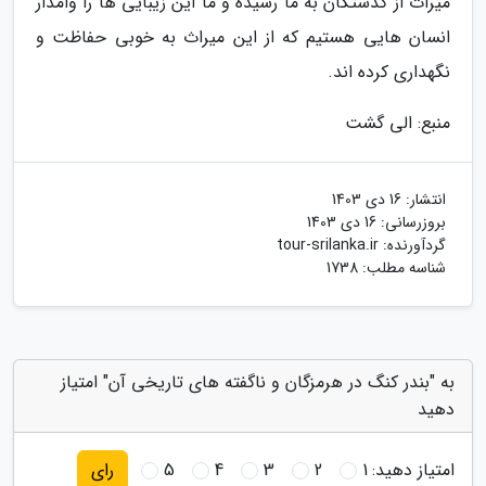
میراث از گذشتگان به ما رسیده و ما این زیبایی ها را وامدار
انسان هایی هستیم که از این میراث به خوبی حفاظت و
نگهداری کرده اند.
منبع: الی گشت
انتشار:
16 دی 1403
بروزرسانی:
16 دی 1403
گردآورنده:
tour-srilanka.ir
شناسه مطلب: 1738
به "بندر کنگ در هرمزگان و ناگفته های تاریخی آن" امتیاز
دهید
امتیاز دهید:
1
2
3
4
5
رای