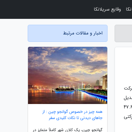
نکا
وقایع سریلانکا
اخبار و مقالات مرتبط
رکت
دیل
2021 از Emergen Research منتشر شد، در سال 2020، ارزش بازار جهانی متاورس 47.69
همه چیز در خصوص گوانجو چین : از
هفت شرکتی
جاهای دیدنی تا نکات کلیدی سفر
گوانجو چین، یک کلان شهر کاملاً متمایز در