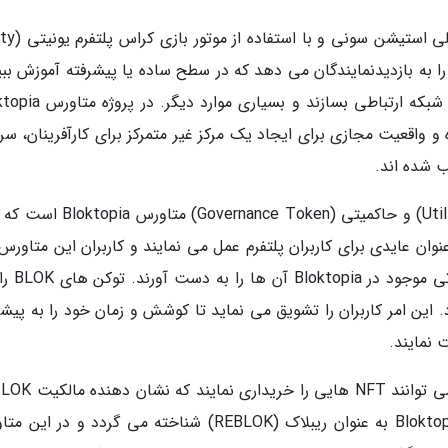
متاورس Bloktopia این امکان را به بازدیدنمایندگان می دهد که در سطح ساده یا پیشرفته آموزش بب
عایدی کسب نمایند، با دوستان شان بازی نمایند، شبکه ارتباطی بسازند و
و واقعیت مجازی برای ایجاد یک مرکز غیر متمرکز برای کارآفرینان، سر
ب شده اند.
توکن بلاک (BLOK) یک توکن کاربردی (Utility Token) و حاکمیتی (vernance Token
این توکن ها به عنوان عایدی برای کاربران پلتفرم عمل می نمایند و کاربران این متاور
توانند با استفاده از فرصت های اقتصادی
 این امر کاربران را تشویق می نماید تا کوشش و زمان خود را به پیش
 نمایند.
دارندگان توکن BLOK در متاورس Bloktopia نیز، می توانند NFT
و ADBLOK است. خرید املاک و مستغلات در Bloktopia به عنوان ریبلاک (REBLOK) شناخته می گردد و در