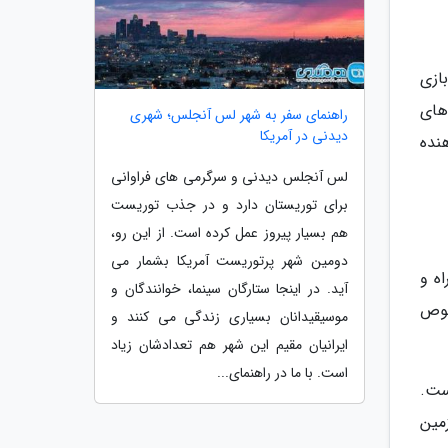
بازی
م های
راهنمای سفر به شهر لس آنجلس؛ شهری
دیدنی در آمریکا
هنده
لس آنجلس دیدنی و سرگرمی های فراوانی
برای توریستان دارد و در جذب توریست
هم بسیار پیروز عمل کرده است. از این رو،
دومین شهر پرتوریست آمریکا بشمار می
اه و
آید. در اینجا ستارگان سینما، خوانندگان و
وم و سولانا ساخته شده و دارای بازار NFT مخصوص
موسیقیدانان بسیاری زندگی می کنند و
ایرانیان مقیم این شهر هم تعدادشان زیاد
است. با ما در راهنمای...
صی است.
زمین