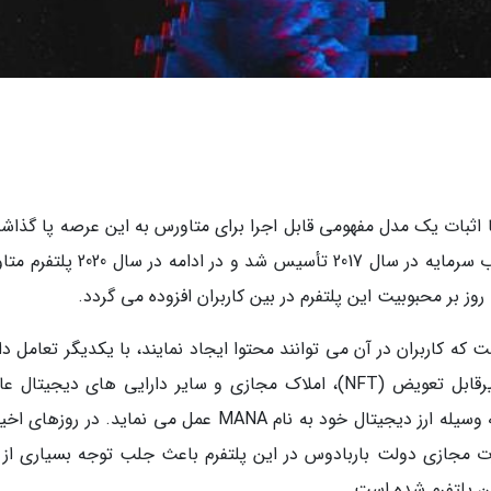
بود که با اثبات یک مدل مفهومی قابل اجرا برای متاورس به این عرصه پا گذا
در حال حاضر پیشتاز بازار است. این شرکت با جذب سرمایه در سال 2017 تأسیس شد و در 
ه روز بر محبوبیت این پلتفرم در بین کاربران افزوده می گردد.
Decent یک فضای واقعیت مجازی (VR) است که کاربران در آن می توانند محتوا ایجاد نمایند، با یکدیگر تعامل
باشند و به وسیله سرمایه گذاری در توکن های غیرقابل تعویض (NFT)، املاک مجازی و سایر دارایی های دیجیت
کسب نمایند. این پلتفرم کاملاً غیرمتمرکز است و به وسیله ارز دیجیتال خود به نام MANA عمل می نماید. در ر
 مجازی دولت باربادوس در این پلتفرم باعث جلب توجه بسیاری از 
ن پلتفرم شده است.