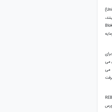
این پروژه به وسیله بنیان گذاران واقعیت مجازی پلی استیشن سونی و با استفاده از موتور بازی کراس پلتفرم یونیتی (Unity)
ینند،
 بسیاری موارد دیگر. در پروژه متاورس Bloktopia
مایه
Go) متاورس Bloktopia است که برای
س می
 و تبلیغاتی موجود در Bloktopia آن ها را به دست آورند. توکن های BLOK را می
رفت
 هایی را خریداری نمایند که نشان دهنده مالکیت REBLOK
 این متاورس