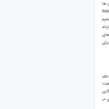
ی متاورسی را راه اندازی کند. Roblox میلیون ها
ربران و مجموعه خدمات خود را زیر یک سقف جمع کند. استفاده از Roblox
فرم
رائه
ی که سرورهای
و را برای
ه بر روی
عیت
 رمزنگاری
ی در