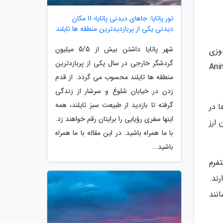
تور پاتایا: جاهای دیدنی پاتایا؛ 11 مکان
دیدنی یکی از پربازدیدترین منطقه ها تایلند
شهر پاتایا داشتن بیش از 5/5 میلیون
ندوزی
گردشگر خارجی در سال یکی از پربازدترین
 به وسیله Animoca Brands
منطقه ها تایلند محسوب می گردد. از قدم
زدن در خیابان شلوغ و سرشار از زندگی
گرفته تا بازدید از طبیعت سبز تایلند، همه
ا در
اینها سفری رؤیایی را برایتان رقم خواهند زد.
م توکن ارز
با ما همراه باشید. در این مقاله با ما همراه
باشید...
تفرم
 بگذارند.
 مانند