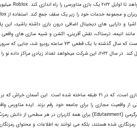
این شرکت اخیرا با مشارکت لیگ NFL آمریکا میخواهد تا اوایل 2022 یک باز
کاربر در سراسر دنیا دارد و میخواهد پایگاه بزرگ کا
یا و دارایی های دیجیتال اضافی درون بازی داشته باشید، این پلت
ا در ژانرهای مختلف مانند انیمه، ترسناک، نقش آفرینی، اکشن و شبیه سازی های واقعی ا
می دهد. رشد این شرکت آنقدر خارق العاده بوده است که سال گذشته با یک قطعی 73 ساعته روبرو شد، جای
آن نتوانست حضور همزمان میلیون ها کاربر را تحمل کند. در سال 2022، این شرکت میخواهد تعداد زیادی مراکز داده ن
متاورس Bloktopia یک آسمان خراش واقعیت مجازی است، که در 21 طبقه ساخته شده است. این آسمان خراش ک
ی از واقعیت مجازی را برای جامعه خود رقم بزند. ایده متاورس واق
مجازی Bloktopia، راه اندازی یک مرکز آموزشی-سرگرمی (Edutainment) برای همه کاربران در هر سطحی از دانش
 تنها صاحب ارزهای رمزنگاری شده هستند، بلکه می توانند به اطلاعات و محتوای رمزنگار